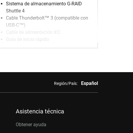
Sistema de almacenamiento G-RAID
Shuttle 4
Cable Thunderbolt™ 3 (compatible con
USB-C™)
Cable de alimentación IEC
Guía de inicio rápido
Español
Región/País:
Asistencia técnica
Obtener ayuda