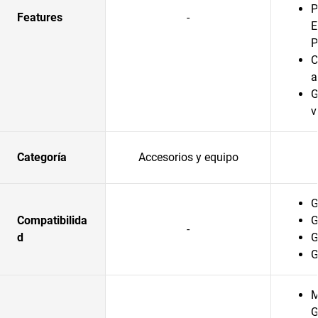
P
Features
-
P
C
a
G
v
Categoría
Accesorios y equipo
G
Compatibilida
G
-
d
G
G
M
G