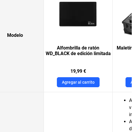
Modelo
Alfombrilla de ratón
Maletí
WD_BLACK de edición limitada
19,99 €
Agregar al carrito
A
v
i
A
d