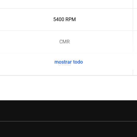
5400 RPM
CMR
mostrar todo
64MB