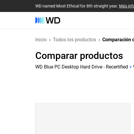
WD named Most Ethical for 8th straight year.
Más inf
Inicio
Todos los productos
Comparación d
Comparar productos
WD Blue PC Desktop Hard Drive - Recertified
+