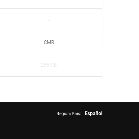
-
CMR
256MB
Español
Región/País: