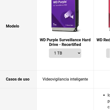
Modelo
WD Purple Surveillance Hard
WD Red 
Drive - Recertified
Casos de uso
Videovigilancia inteligente
I
p
c