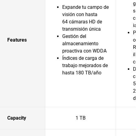
g
Expande tu campo de
s
visión con hasta
c
64 cámaras HD de
i
transmisión única
P
Gestión del
Features
o
almacenamiento
R
proactiva con WDDA
i
Índices de carga de
c
trabajo mejorados de
D
hasta 180 TB/año
c
5
2
d
Capacity
1 TB