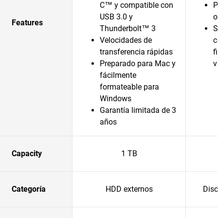
C™ y compatible con
P
USB 3.0 y
o
Features
Thunderbolt™ 3
S
Velocidades de
c
transferencia rápidas
f
Preparado para Mac y
v
fácilmente
formateable para
Windows
Garantía limitada de 3
años
Capacity
1 TB
Categoría
HDD externos
Disc