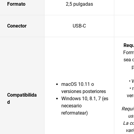
Formato
2,5 pulgadas
Conector
USB-C
Requ
Form
sea 
p
• 
macOS 10.11 o
•
versiones posteriores
Compatibilida
ver
Windows 10, 8.1, 7 (es
d
necesario
Requi
reformatear)
us
La c
vari