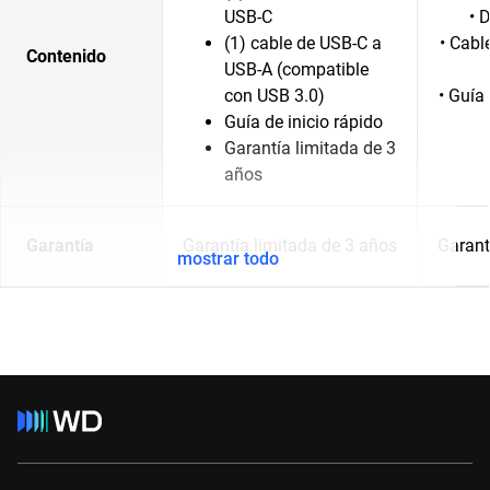
USB-C
• 
(1) cable de USB-C a
• Cabl
Contenido
USB-A (compatible
con USB 3.0)
• Guía
Guía de inicio rápido
Garantía limitada de 3
años
Garantía
Garantía limitada de 3 años
Garant
mostrar todo