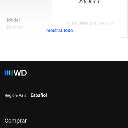
226.06mm
Model
SDPA5NN-0000-GBSNB
Number
mostrar todo
Español
Región/País:
Comprar