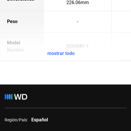
226.06mm
Peso
-
Model
0G04981-1
Number
mostrar todo
Español
Región/País: