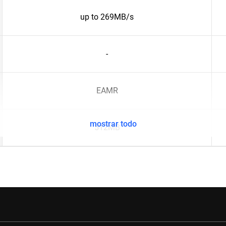
up to 269MB/s
-
EAMR
mostrar todo
512MB