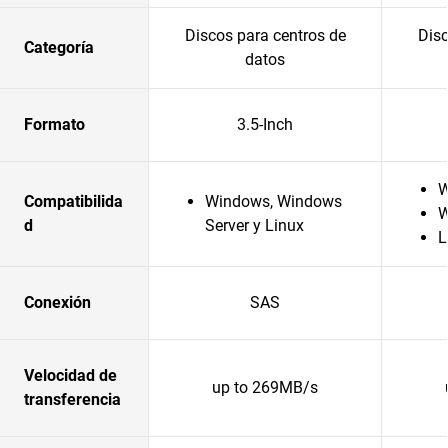
Discos para centros de
Disc
Categoría
datos
Formato
3.5-Inch
W
Compatibilida
Windows, Windows
W
d
Server y Linux
L
Conexión
SAS
Velocidad de
up to 269MB/s
transferencia