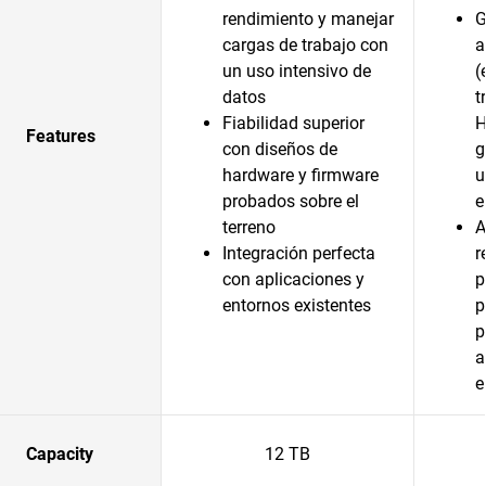
rendimiento y manejar
G
cargas de trabajo con
a
un uso intensivo de
(
datos
t
Fiabilidad superior
H
Features
con diseños de
g
hardware y firmware
u
probados sobre el
e
terreno
A
Integración perfecta
r
con aplicaciones y
p
entornos existentes
p
p
a
e
Capacity
12 TB