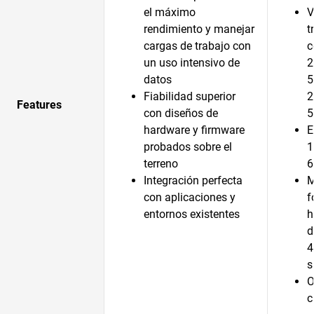
el máximo
V
rendimiento y manejar
t
cargas de trabajo con
c
un uso intensivo de
2
datos
5
Fiabilidad superior
2
Features
con diseños de
5
hardware y firmware
E
probados sobre el
1
terreno
6
Integración perfecta
M
con aplicaciones y
f
entornos existentes
h
d
4
s
O
c