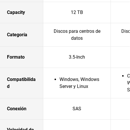
Capacity
12 TB
Discos para centros de
Disc
Categoría
datos
Formato
3.5-Inch
C
Compatibilida
Windows, Windows
W
d
Server y Linux
S
Conexión
SAS
Velocidad de