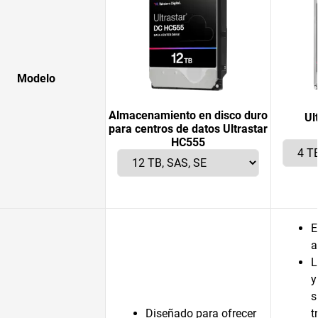
Modelo
Almacenamiento en disco duro
Ul
para centros de datos Ultrastar
HC555
E
a
L
y
s
Diseñado para ofrecer
t