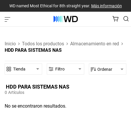
WD named Most Ethical for 8th straight year.
Más información
Inicio
Todos los productos
Almacenamiento en red
HDD PARA SISTEMAS NAS
Tienda
Filtro
Ordenar
HDD PARA SISTEMAS NAS‎
0
Artículos
No se encontraron resultados.