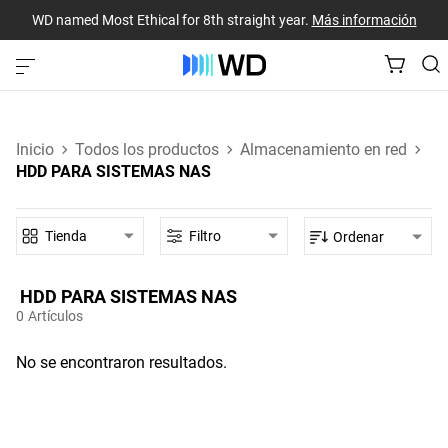
WD named Most Ethical for 8th straight year.
Más información
Inicio
Todos los productos
Almacenamiento en red
HDD PARA SISTEMAS NAS
Tienda
Filtro
Ordenar
HDD PARA SISTEMAS NAS‎
0
Artículos
No se encontraron resultados.