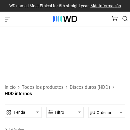
WD named Most Ethical for 8th straight year.
Más información
Discos duros internos
Discos duros SATA y SAS que se conectan directamente a
tu ordenador de sobremesa, portátil u otro dispositivo.
Más información sobre los discos duros internos
Inicio
Todos los productos
Discos duros (HDD)
HDD internos
Tienda
Filtro
Ordenar