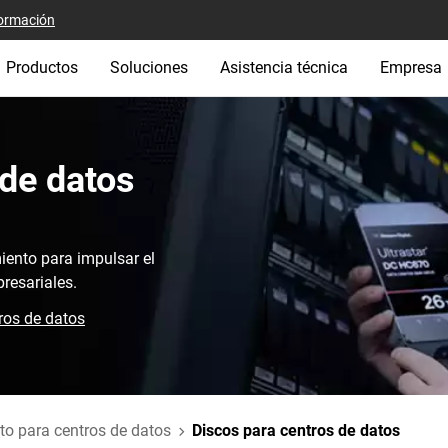
ormación
Productos
Soluciones
Asistencia técnica
Empresa
de datos‎
iento para impulsar el
resariales.
ros de datos
o para centros de datos
Discos para centros de datos