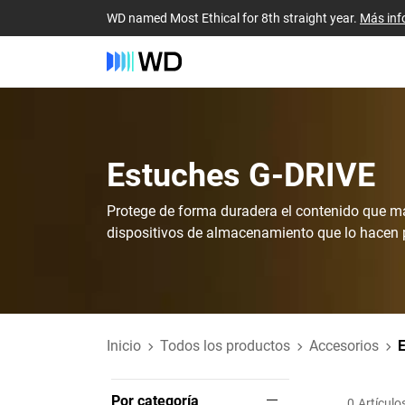
WD named Most Ethical for 8th straight year.
Más inf
Estuches‎ G-DRIVE‎
Protege de forma duradera el contenido que má
dispositivos de almacenamiento que lo hacen 
Inicio
Todos los productos
Accesorios
Por categoría
0
Artículo