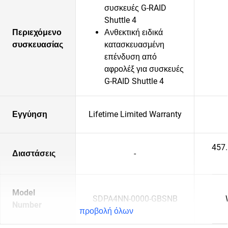
συσκευές G-RAID
Shuttle 4
Περιεχόμενο
Ανθεκτική ειδικά
συσκευασίας
κατασκευασμένη
επένδυση από
αφρολέξ για συσκευές
G-RAID Shuttle 4
Εγγύηση
Lifetime Limited Warranty
457
Διαστάσεις
-
Model
SDPA4NN-0000-GBSNB
Number
προβολή όλων