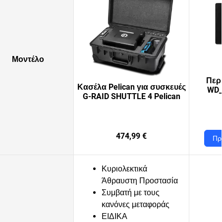
Μοντέλο
Περ
Κασέλα Pelican για συσκευές
WD_
G-RAID SHUTTLE 4 Pelican
474,99 €
Πρ
Κυριολεκτικά
Άθραυστη Προστασία
Συμβατή με τους
κανόνες μεταφοράς
ΕΙΔΙΚΑ