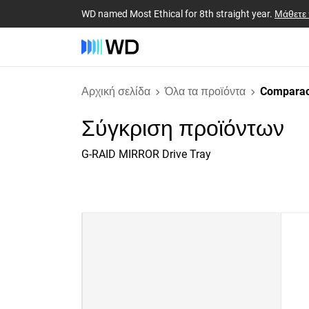
WD named Most Ethical for 8th straight year.
Μάθετε
Αρχική σελίδα
Όλα τα προϊόντα
Comparac
Σύγκριση προϊόντων
G-RAID MIRROR Drive Tray