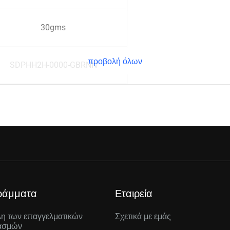
30gms
προβολή όλων
SDPHH2H-0000-GBRNN
ράμματα
Εταιρεία
λη των επαγγελματικών
Σχετικά με εμάς
ασμών