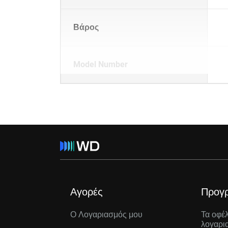
Βάρος
Model Number
Αγορές
Προγ
Ο Λογαριασμός μου
Τα οφέ
λογαρι