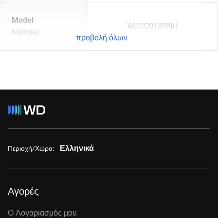
Model
WDCC013RNH
Number
προβολή όλων
Ελληνικά
Περιοχή/Χώρα:
Αγορές
Ο Λογαριασμός μου