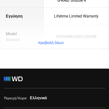
G-RAID Shuttle 4
Εγγύηση
Lifetime Limited Warranty
Model
SDPA4NN-0000-GBSNB
Number
προβολή όλων
Ελληνικά
Περιοχή/Χώρα: