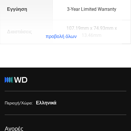
Εγγύηση
3-Year Limited Warranty
107.19mm x 74.93mm x
Διαστάσεις
13.46mm
προβολή όλων
Ελληνικά
Περιοχή/Χώρα:
Αγορές