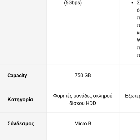
(5Gbps)
Σ
ό
π
π
κ
W
π
π
Capacity
750 GB
Φορητές μονάδες σκληρού
Εξωτε
Κατηγορία
δίσκου HDD
Σύνδεσμος
Micro-B