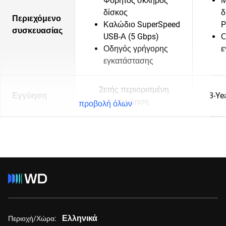
Φορητός σκληρός
Μ
δίσκος
δ
Περιεχόμενο
Καλώδιο SuperSpeed
P
συσκευασίας
USB-Α (5 Gbps)
Ο
Οδηγός γρήγορης
ε
εγκατάστασης
2ετής περιορισμένη
Εγγύηση
3-Ye
εγγύηση
προβολή όλων
Ελληνικά
Περιοχή/Χώρα: