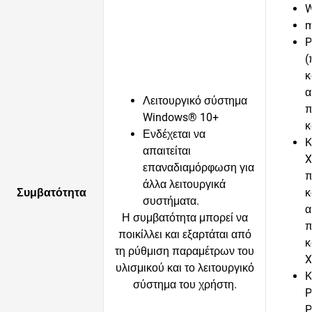
W
m
P
(
κ
α
Λειτουργικό σύστημα
π
Windows® 10+
κ
Ενδέχεται να
Κ
απαιτείται
X
επαναδιαμόρφωση για
π
άλλα λειτουργικά
Συμβατότητα
κ
συστήματα.
α
Η συμβατότητα μπορεί να
π
ποικίλλει και εξαρτάται από
κ
τη ρύθμιση παραμέτρων του
X
υλισμικού και το λειτουργικό
Κ
σύστημα του χρήστη.
P
P