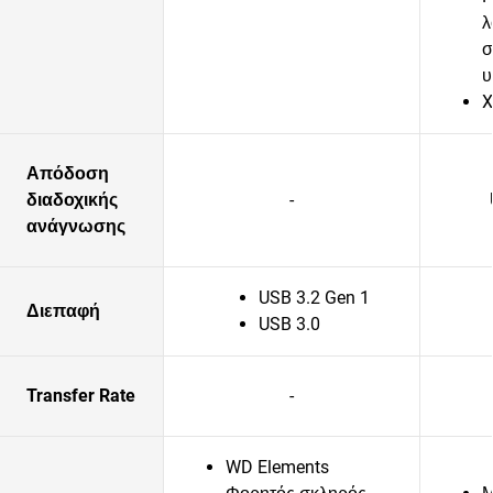
λ
σ
υ
X
Απόδοση
διαδοχικής
-
ανάγνωσης
USB 3.2 Gen 1
Διεπαφή
USB 3.0
Transfer Rate
-
WD Elements