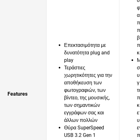
δ
φ
α
π
π
β
Επεκτασιμότητα με
π
δυνατότητα plug and
κ
play
Μ
Τεράστιες
σ
χωρητικότητες για την
υ
αποθήκευση των
γ
φωτογραφιών, των
τ
Features
βίντεο, της μουσικής,
π
των σημαντικών
κ
εγγράφων σας και
ε
άλλων πολλών
υ
Θύρα SuperSpeed
ε
USB 3.2 Gen 1
π