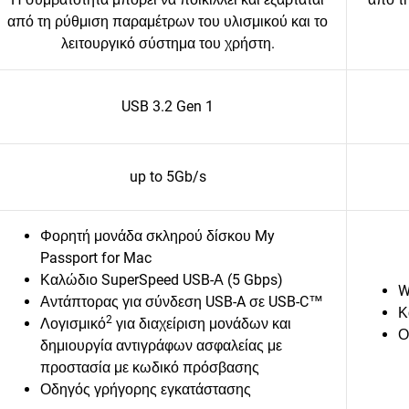
από τη ρύθμιση παραμέτρων του υλισμικού και το
λειτουργικό σύστημα του χρήστη.
USB 3.2 Gen 1
up to 5Gb/s
Φορητή μονάδα σκληρού δίσκου My
Passport for Mac
Καλώδιο SuperSpeed USB-Α (5 Gbps)
W
Αντάπτορας για σύνδεση USB-A σε USB-C™
Κ
2
Λογισμικό
για διαχείριση μονάδων και
Ο
δημιουργία αντιγράφων ασφαλείας με
προστασία με κωδικό πρόσβασης
Οδηγός γρήγορης εγκατάστασης