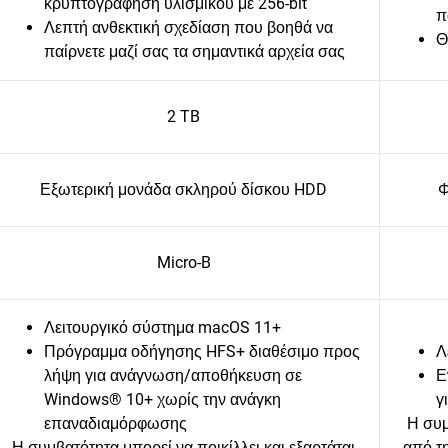
κρυπτογράφηση υλισμικού με 256-bit
π
Λεπτή ανθεκτική σχεδίαση που βοηθά να
Θ
παίρνετε μαζί σας τα σημαντικά αρχεία σας
2 TB
Εξωτερική μονάδα σκληρού δίσκου HDD
Φ
Micro-B
Λειτουργικό σύστημα macOS 11+
Πρόγραμμα οδήγησης HFS+ διαθέσιμο προς
Λ
λήψη για ανάγνωση/αποθήκευση σε
Ε
Windows® 10+ χωρίς την ανάγκη
γ
επαναδιαμόρφωσης
Η συμ
Η συμβατότητα μπορεί να ποικίλλει και εξαρτάται
από τ