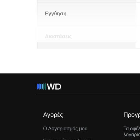
Εγγύηση
Διαστάσεις
Αγορές
Προγ
Ο Λογαριασμός μου
Τα οφέ
λογαρι