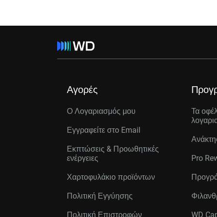
Αγορές
Προγ
Ο Λογαριασμός μου
Τα οφέ
λογαρι
Εγγραφείτε στo Email
Ανάκτη
Εκπτώσεις & Προωθητικές
ενέργειες
Pro Re
Χαρτοφυλάκιο προϊόντων
Προγρά
Πολιτική Εγγύησης
Φιλανθ
Πολιτική Επιστροφών
WD Cap