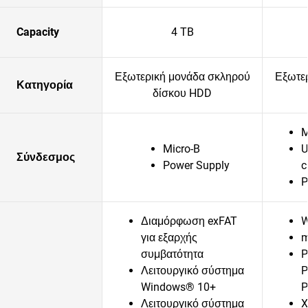
Capacity
4 TB
Εξωτερική μονάδα σκληρού
Εξωτε
Κατηγορία
δίσκου HDD
M
Micro-B
U
Σύνδεσμος
Power Supply
c
P
Διαμόρφωση exFAT
W
για εξαρχής
m
συμβατότητα
P
Λειτουργικό σύστημα
P
Windows® 10+
P
Λειτουργικό σύστημα
X