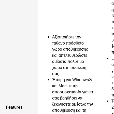
α
ε
β
π
κ
τ
Αξιοποιήστε τον
υ
πιθανό πρόσθετο
έ
χώρο αποθήκευσης
π
και απελευθερώστε
Ε
αβίαστα πολύτιμο
α
χώρο στη συσκευή
γ
σας
ν
Έτοιμη για Windows®
κ
και Mac με την
δ
αποσυσκευασία για να
π
σας βοηθήσει να
Τ
ξεκινήσετε αμέσως την
Features
2
αποθήκευση και τη
κ