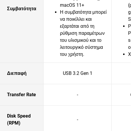
macOS 11+
(
Συμβατότητα
Η συμβατότητα μπορεί
g
να ποικίλλει και
S
εξαρτάται από τη
P
ρύθμιση παραμέτρων
P
του υλισμικού και το
s
λειτουργικό σύστημα
o
του χρήστη.
X
Διεπαφή
USB 3.2 Gen 1
Transfer Rate
-
Disk Speed
-
(RPM)