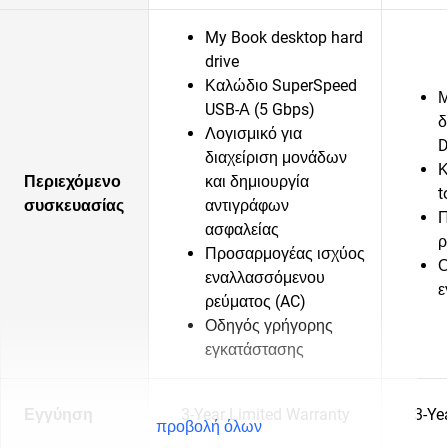
My Book desktop hard
drive
Καλώδιο SuperSpeed
Μ
USB-Α (5 Gbps)
δ
Λογισμικό για
D
διαχείριση μονάδων
Κ
Περιεχόμενο
και δημιουργία
t
συσκευασίας
αντιγράφων
Π
ασφαλείας
ρ
Προσαρμογέας ισχύος
Ο
εναλλασσόμενου
ε
ρεύματος (AC)
Οδηγός γρήγορης
εγκατάστασης
Εγγύηση
3-Year Limited Warranty
3-Ye
προβολή όλων