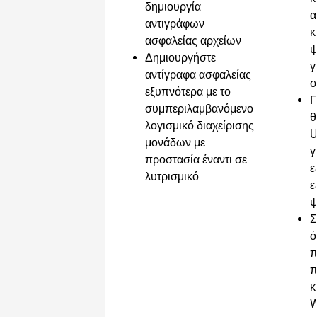
δημιουργία
α
αντιγράφων
κ
ασφαλείας αρχείων
ψ
Δημιουργήστε
γ
αντίγραφα ασφαλείας
σ
εξυπνότερα με το
Π
συμπεριλαμβανόμενο
θ
λογισμικό διαχείρισης
U
μονάδων με
γ
προστασία έναντι σε
ε
λυτρισμικό
ε
ψ
Σ
ό
π
π
κ
W