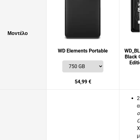
Μοντέλο
WD Elements Portable
WD_BLA
Black 
Edit
54,99 €
2
α
o
C
X
μ