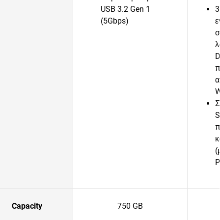
USB 3.2 Gen 1
3
(5Gbps)
ε
σ
λ
D
π
α
Σ
S
π
κ
(
Capacity
750 GB