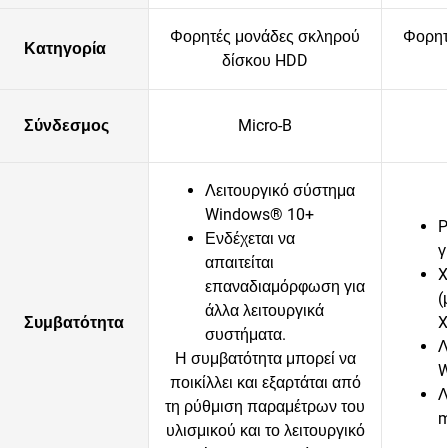
Φορητές μονάδες σκληρού
Φορητ
Κατηγορία
δίσκου HDD
Σύνδεσμος
Micro-B
Λειτουργικό σύστημα
Windows® 10+
P
Ενδέχεται να
γ
απαιτείται
X
επαναδιαμόρφωση για
(
άλλα λειτουργικά
Συμβατότητα
X
συστήματα.
Λ
Η συμβατότητα μπορεί να
W
ποικίλλει και εξαρτάται από
Λ
τη ρύθμιση παραμέτρων του
m
υλισμικού και το λειτουργικό