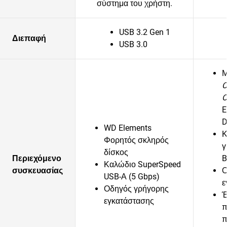
σύστημα του χρήστη.
USB 3.2 Gen 1
Διεπαφή
USB 3.0
Μ
C
O
E
D
WD Elements
Κ
Φορητός σκληρός
γ
δίσκος
Περιεχόμενο
B
Καλώδιο SuperSpeed
συσκευασίας
Ο
USB-Α (5 Gbps)
ε
Οδηγός γρήγορης
Έ
εγκατάστασης
π
π