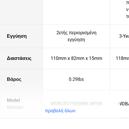
π
ν
τ
2ετής περιορισμένη
Εγγύηση
3-Ye
εγγύηση
Διαστάσεις
110mm x 82mm x 15mm
118mm
Βάρος
0.29lbs
Model
WDBUZG7500ABK-WESN
WDB
Number
προβολή όλων