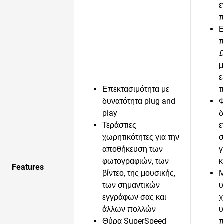
ε
π
Ε
π
D
μ
ε
Επεκτασιμότητα με
τ
δυνατότητα plug and
Φ
play
δ
Τεράστιες
ε
χωρητικότητες για την
σ
αποθήκευση των
γ
φωτογραφιών, των
κ
Features
βίντεο, της μουσικής,
Μ
των σημαντικών
υ
εγγράφων σας και
χ
άλλων πολλών
υ
Θύρα SuperSpeed
π