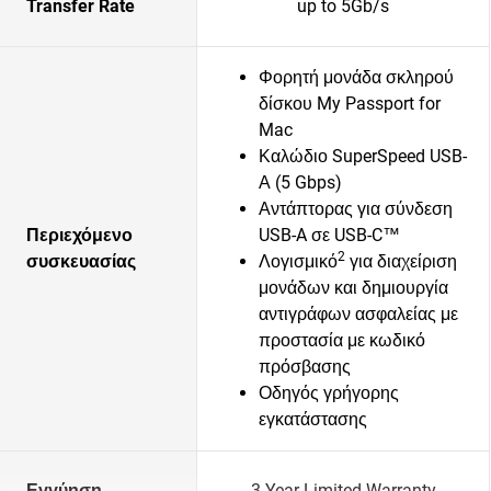
Transfer Rate
up to 5Gb/s
Φορητή μονάδα σκληρού
δίσκου My Passport for
Mac
Καλώδιο SuperSpeed USB-
Α (5 Gbps)
Αντάπτορας για σύνδεση
Περιεχόμενο
USB-A σε USB-C™
2
συσκευασίας
Λογισμικό
για διαχείριση
μονάδων και δημιουργία
αντιγράφων ασφαλείας με
προστασία με κωδικό
πρόσβασης
Οδηγός γρήγορης
εγκατάστασης
Εγγύηση
3-Year Limited Warranty