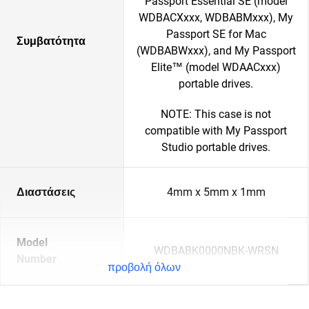
Passport Essential SE (model
WDBACXxxx, WDBABMxxx), My
Passport SE for Mac
Συμβατότητα
(WDBABWxxx), and My Passport
Elite™ (model WDAACxxx)
portable drives.
NOTE: This case is not
compatible with My Passport
Studio portable drives.
Διαστάσεις
4mm x 5mm x 1mm
Model
WDBABK0000NBK-WRSN
Number
προβολή όλων