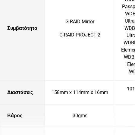
Passp
WDBA
Ultr
G-RAID Mirror
Συμβατότητα
WDBF
G-RAID PROJECT 2
Ult
WDBK
Elemen
WDBU
Ele
WD
101
Διαστάσεις
158mm x 114mm x 16mm
Βάρος
30gms