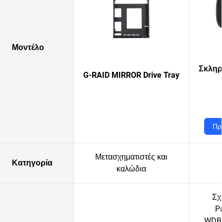
Μοντέλο
Σκληρ
G-RAID MIRROR Drive Tray
Πρ
Μετασχηματιστές και
Κατηγορία
καλώδια
Σχ
P
WDB