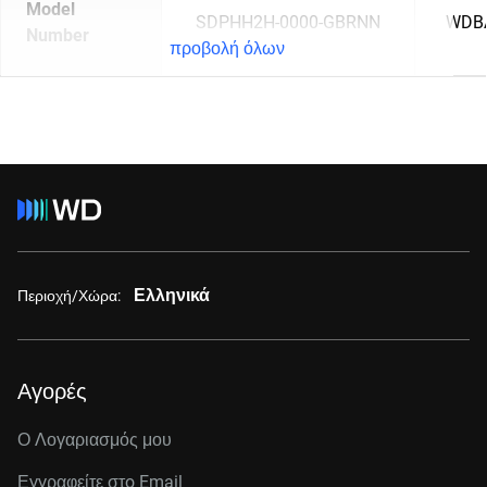
Model
SDPHH2H-0000-GBRNN
WDB
Number
προβολή όλων
Ελληνικά
Περιοχή/Χώρα:
Αγορές
Ο Λογαριασμός μου
Εγγραφείτε στo Email