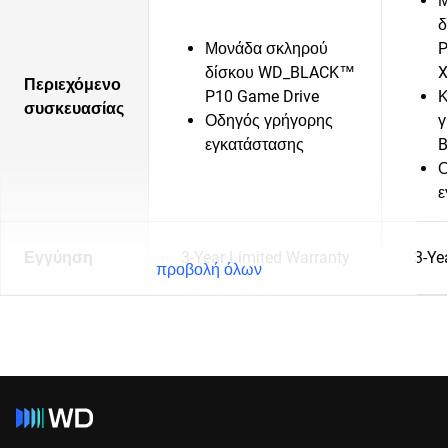
Μ
δ
Μονάδα σκληρού
P
δίσκου WD_BLACK™
X
Περιεχόμενο
P10 Game Drive
Κ
συσκευασίας
Οδηγός γρήγορης
γ
εγκατάστασης
B
Ο
ε
Εγγύηση
3-Year Limited Warranty
3-Ye
προβολή όλων