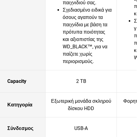
παιχνιδιού σας.
π
Σχεδιασμένο ειδικά για
κ
όσους αγαπούν τα
Σ
παιχνίδια με βάση τα
γ
πρότυπα ποιότητας
π
και αξιοπιστίας της
π
WD_BLACK™, για να
κ
παίζετε χωρίς
W
περιορισμούς.
Capacity
2 TB
Εξωτερική μονάδα σκληρού
Φορητ
Κατηγορία
δίσκου HDD
Σύνδεσμος
USB-A