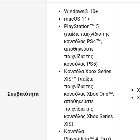
Windows® 10+
macOS 11+
PlayStation™ 5
(παίξτε παιχνίδια της
κονσόλας PS4™,
αποθηκεύστε
παιχνίδια της
κονσόλας PS5)
Κονσόλα Xbox Series
X|S™ (παίξτε
παιχνίδια της
X
Συμβατότητα
κονσόλας Xbox One™,
X
αποθηκεύστε
παιχνίδια της
κονσόλας Xbox Series
X|S)
Κονσόλα
Playstation™ 4 Pro ή