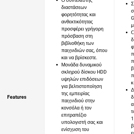
Ο συντελεστής
Σ
διαστάσεων
σ
φορητότητας και
G
ανθεκτικότητας
μ
προσφέρει γρήγορη
Ο
πρόσβαση στη
δ
βιβλιοθήκη των
φ
παιχνιδιών σας, όπου
π
και να βρίσκεστε.
π
Μονάδα δυναμικού
β
σκληρού δίσκου HDD
π
υψηλών επιδόσεων
κ
για βελτιστοποίηση
Δ
της εμπειρίας
Features
δ
παιχνιδιού στην
α
κονσόλα ή τον
τ
επιτραπέζιο
1
υπολογιστή σας και
β
ενίσχυση του
ε