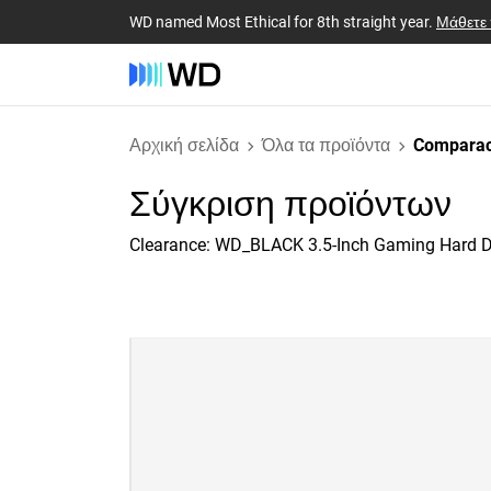
WD named Most Ethical for 8th straight year.
Μάθετε
Αρχική σελίδα
Όλα τα προϊόντα
Comparac
Σύγκριση προϊόντων
Clearance: WD_BLACK 3.5-Inch Gaming Hard D