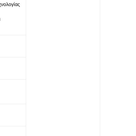
εχνολογίας
ι