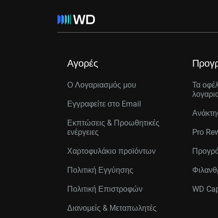
Αγορές
Προγ
Ο Λογαριασμός μου
Τα οφέ
λογαρι
Εγγραφείτε στo Email
Ανάκτη
Εκπτώσεις & Προωθητικές
ενέργειες
Pro Re
Χαρτοφυλάκιο προϊόντων
Προγρά
Πολιτική Εγγύησης
Φιλανθ
Πολιτική Επιστροφών
WD Cap
Διανομείς & Μεταπωλητές