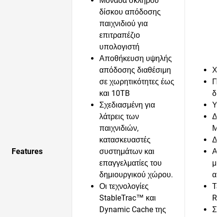
Μονάδα σκληρού
δίσκου απόδοσης
παιχνιδιού για
επιτραπέζιο
υπολογιστή
Αποθήκευση υψηλής
απόδοσης διαθέσιμη
Χ
σε χωρητικότητες έως
Π
και 10TB
δ
Σχεδιασμένη για
Υ
λάτρεις των
Δ
παιχνιδιών,
Μ
κατασκευαστές
Δ
Features
συστημάτων και
Α
επαγγελματίες του
μ
δημιουργικού χώρου.
α
Οι τεχνολογίες
Τ
StableTrac™ και
R
Dynamic Cache της
Σ