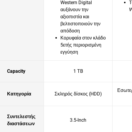
Western Digital
Τ
αυξάνουν την
αξιοπιστία και
βελτιστοποιούν την
απόδοση
Κορυφαία στον κλάδο
5ετής περιορισμένη
εγγύηση
Capacity
1 TB
Εσωτερ
Κατηγορία
Σκληρός δίσκος (HDD)
Συντελεστής
3.5-Inch
διαστάσεων