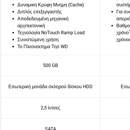
Δυναμικη Κρυφη Μνημη (Cache)
συστή
Διπλός επεξεργαστής
Για συ
Αποδεδειγμένη μηχανική
απεριό
αρχιτεκτονική
Βαθμολ
Τεχνολογία NoTouch Ramp Load
χρόνο
Συνιστώμενη χρήση
χρόνο
Το Πλεονεκτημα Τησ WD
500 GB
Εσωτερική μονάδα σκληρού δίσκου HDD
Εσω
2,5 ίντσες
SATA