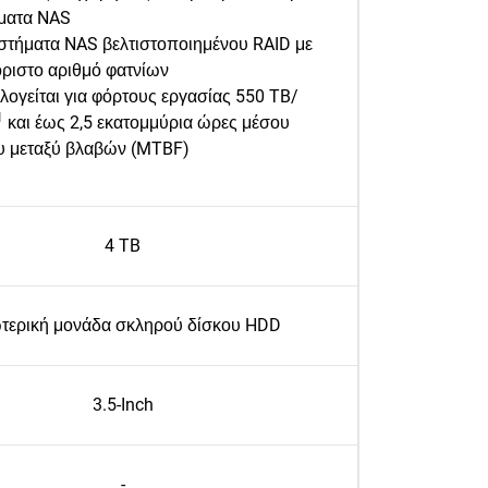
ματα NAS
στήματα NAS βελτιστοποιημένου RAID με
ριστο αριθμό φατνίων
ογείται για φόρτους εργασίας 550 TB/
1
και έως 2,5 εκατομμύρια ώρες μέσου
υ μεταξύ βλαβών (MTBF)
4 TB
τερική μονάδα σκληρού δίσκου HDD
3.5-Inch
-