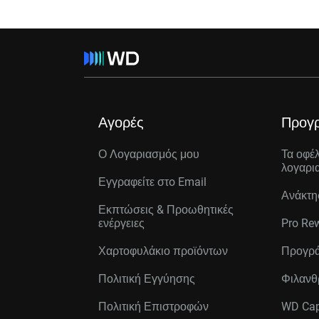
Αγορές
Προγ
Ο Λογαριασμός μου
Τα οφέ
λογαρι
Εγγραφείτε στo Email
Ανάκτη
Εκπτώσεις & Προωθητικές
ενέργειες
Pro Re
Χαρτοφυλάκιο προϊόντων
Προγρά
Πολιτική Εγγύησης
Φιλανθ
Πολιτική Επιστροφών
WD Cap