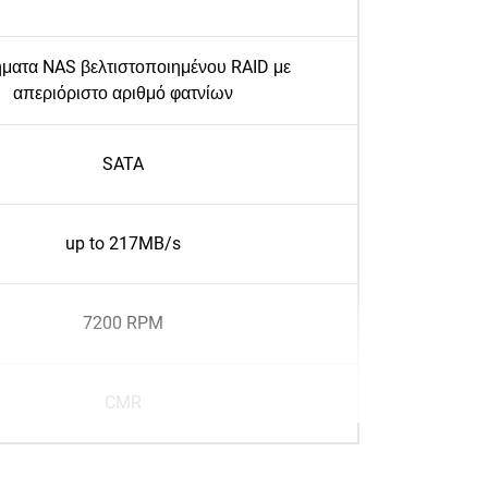
ματα NAS βελτιστοποιημένου RAID με
απεριόριστο αριθμό φατνίων
SATA
up to 217MB/s
7200 RPM
CMR