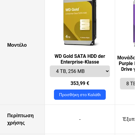
Μοντέλο
WD Gold SATA HDD der
Μονάδα
Enterprise-Klasse
Purple 
Drive
353,99 €
Προσθήκη στο Καλάθι
Περίπτωση
-
Έξυπν
χρήσης