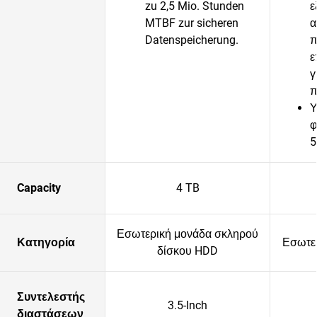
zu 2,5 Mio. Stunden
ε
MTBF zur sicheren
α
Datenspeicherung.
π
ε
γ
π
Υ
φ
5
Capacity
4 TB
Εσωτερική μονάδα σκληρού
Κατηγορία
Εσωτερ
δίσκου HDD
Συντελεστής
3.5-Inch
διαστάσεων