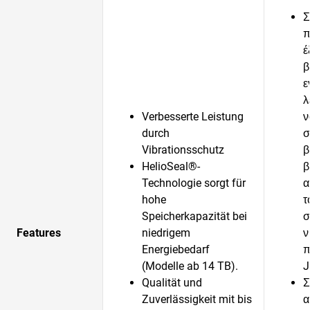
Σ
π
έ
β
ε
λ
Verbesserte Leistung
ν
durch
σ
Vibrationsschutz
β
HelioSeal®-
β
Technologie sorgt für
α
hohe
τ
Speicherkapazität bei
σ
Features
niedrigem
ν
Energiebedarf
π
(Modelle ab 14 TB).
J
Qualität und
Σ
Zuverlässigkeit mit bis
α