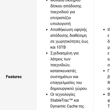
Μονάδα σκληρού
δίσκου απόδοσης
παιχνιδιού για
επιτραπέζιο
υπολογιστή
Αποθήκευση υψηλής
Ι
απόδοσης διαθέσιμη
ε
σε χωρητικότητες έως
δ
και 10TB
μ
Σχεδιασμένη για
ε
λάτρεις των
ε
παιχνιδιών,
σ
κατασκευαστές
Γ
Features
συστημάτων και
β
επαγγελματίες του
R
δημιουργικού χώρου.
α
Οι τεχνολογίες
Β
StableTrac™ και
φ
Dynamic Cache της
T