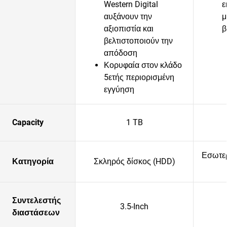
Western Digital
ε
αυξάνουν την
μ
αξιοπιστία και
β
βελτιστοποιούν την
απόδοση
Κορυφαία στον κλάδο
5ετής περιορισμένη
εγγύηση
Capacity
1 TB
Εσωτερ
Κατηγορία
Σκληρός δίσκος (HDD)
Συντελεστής
3.5-Inch
διαστάσεων