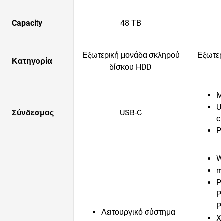
Capacity
48 TB
Εξωτερική μονάδα σκληρού
Εξωτε
Κατηγορία
δίσκου HDD
M
U
Σύνδεσμος
USB-C
c
P
W
m
P
P
P
Λειτουργικό σύστημα
X