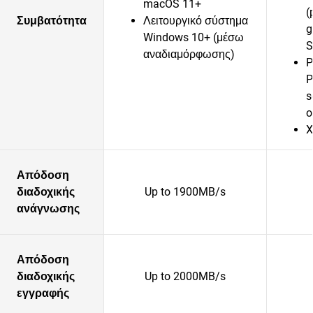
macOS 11+
(
Συμβατότητα
Λειτουργικό σύστημα
g
Windows 10+ (μέσω
S
αναδιαμόρφωσης)
P
P
s
o
X
Απόδοση
διαδοχικής
Up to 1900MB/s
ανάγνωσης
Απόδοση
διαδοχικής
Up to 2000MB/s
εγγραφής