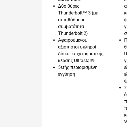
Δύο θύρες
α
Thunderbolt™ 3 (με
κ
οπισθόδρομη
ψ
συμβατότητα
γ
Thunderbolt 2)
σ
Αφαιρούμενοι,
Π
αξιόπιστοι σκληροί
θ
δίσκοι επιχειρηματικής
U
κλάσης Ultrastar®
γ
5ετής περιορισμένη
ε
εγγύηση
ε
ψ
Σ
ό
π
π
κ
W