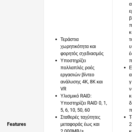
α
ε
β
π
κ
Τεράστια
τ
χωρητικότητα και
υ
φορητός σχεδιασμός
έ
Υποστηρίζει
π
πολλαπλές ροές
Ε
εργασιών βίντεο
α
ανάλυσης 4K, 8K και
γ
VR
ν
Υλισμικό RAID:
κ
Υποστηρίζει RAID 0, 1,
δ
5, 6, 10, 50, 60
π
Σταθερές ταχύτητες
Τ
Features
μεταφοράς έως και
2
2.000MB/s
κ