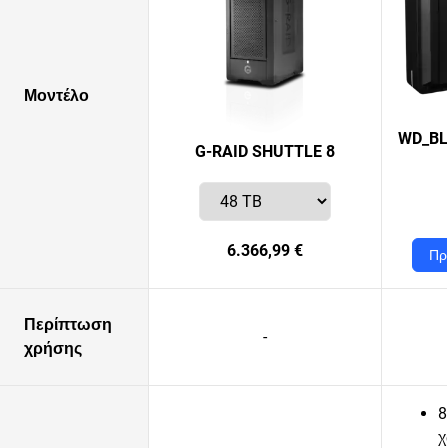
Μοντέλο
WD_BL
G-RAID SHUTTLE 8
6.366,99 €
Πρ
Περίπτωση
-
χρήσης
8
χ