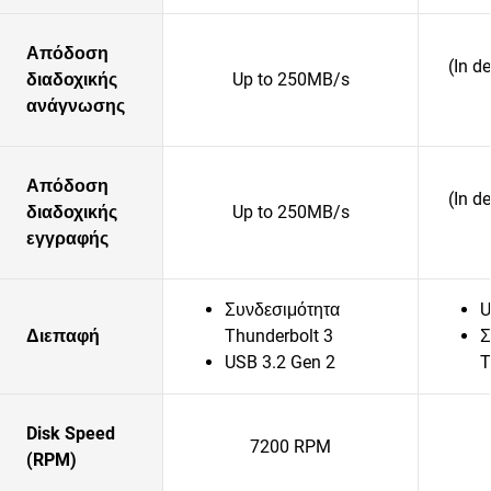
Απόδοση
(In d
διαδοχικής
Up to 250MB/s
ανάγνωσης
Απόδοση
(In d
διαδοχικής
Up to 250MB/s
εγγραφής
Συνδεσιμότητα
U
Διεπαφή
Thunderbolt 3
Σ
USB 3.2 Gen 2
T
Disk Speed
7200 RPM
(RPM)