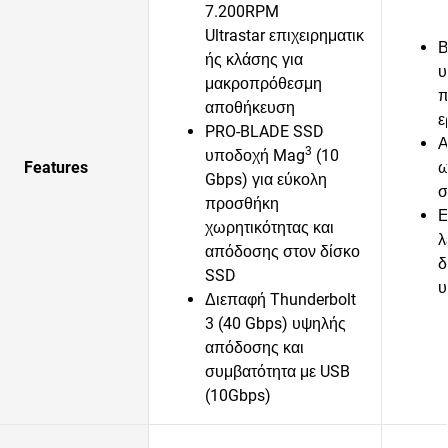
7.200RPM
Ultrastar επιχειρηματικ
Β
ής κλάσης για
υ
μακροπρόθεσμη
π
αποθήκευση
ε
PRO-BLADE SSD
Α
3
υποδοχή Mag
(10
Features
ω
Gbps) για εύκολη
σ
προσθήκη
Ε
χωρητικότητας και
λ
απόδοσης στον δίσκο
δ
SSD
υ
Διεπαφή Thunderbolt
3 (40 Gbps) υψηλής
απόδοσης και
συμβατότητα με USB
(10Gbps)