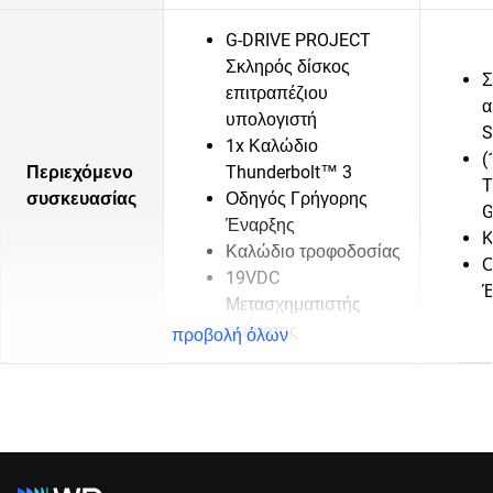
G-DRIVE PROJECT
Σκληρός δίσκος
Σ
επιτραπέζιου
α
υπολογιστή
S
1x Καλώδιο
(
Περιεχόμενο
Thunderbolt™ 3
T
συσκευασίας
Οδηγός Γρήγορης
G
Έναρξης
Κ
Καλώδιο τροφοδοσίας
Ο
19VDC
Έ
Μετασχηματιστής
ρεύματος
προβολή όλων