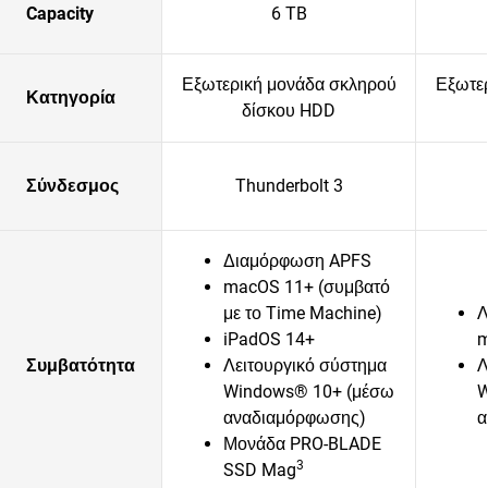
Capacity
6 TB
Εξωτερική μονάδα σκληρού
Εξωτε
Κατηγορία
δίσκου HDD
Σύνδεσμος
Thunderbolt 3
Διαμόρφωση APFS
macOS 11+ (συμβατό
με το Time Machine)
Λ
iPadOS 14+
m
Συμβατότητα
Λειτουργικό σύστημα
Λ
Windows® 10+ (μέσω
W
αναδιαμόρφωσης)
α
Μονάδα PRO-BLADE
3
SSD Mag