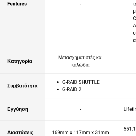
Features
-
τ
μ
C
Α
υ
α
Μετασχηματιστές και
Κατηγορία
καλώδια
G-RAID SHUTTLE
Συμβατότητα
G-RAID 2
Εγγύηση
-
Lifet
551.
Διαστάσεις
169mm x 117mm x 31mm