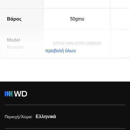
Βάρος
50gms
Model
SDPA1NN-0000-GBRNN
Number
προβολή όλων
Ελληνικά
Περιοχή/Χώρα: