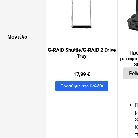
Μοντέλο
G-RAID Shuttle/G-RAID 2 Drive
Προ
Tray
μεταφο
S
17,99 €
Προσθήκη στο Καλάθι
Π
μ
S
Κ
π