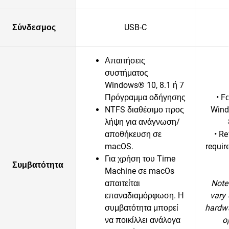
Σύνδεσμος
USB-C
Απαιτήσεις
συστήματος
Windows® 10, 8.1 ή 7
Πρόγραμμα οδήγησης
• F
NTFS διαθέσιμο προς
Wind
λήψη για ανάγνωση/
αποθήκευση σε
• R
macOS.
requir
Για χρήση του Time
Συμβατότητα
Machine σε macOs
απαιτείται
Note
επαναδιαμόρφωση. Η
vary 
συμβατότητα μπορεί
hardwa
να ποικίλλει ανάλογα
o