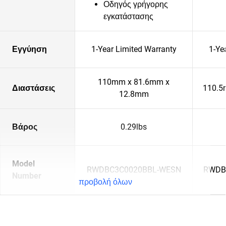
Οδηγός γρήγορης
εγκατάστασης
Εγγύηση
1-Year Limited Warranty
1-Ye
110mm x 81.6mm x
Διαστάσεις
110.5
12.8mm
Βάρος
0.29lbs
Model
RWDBC3C0020BBL-WESN
RWDB
Number
προβολή όλων