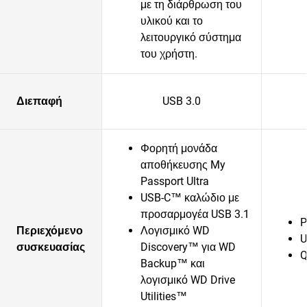
με τη διάρθρωση του
υλικού και το
λειτουργικό σύστημα
του χρήστη.
Διεπαφή
USB 3.0
Φορητή μονάδα
αποθήκευσης My
Passport Ultra
USB-C™ καλώδιο με
προσαρμογέα USB 3.1
P
Περιεχόμενο
Λογισμικό WD
U
συσκευασίας
Discovery™ για WD
Q
Backup™ και
λογισμικό WD Drive
Utilities™