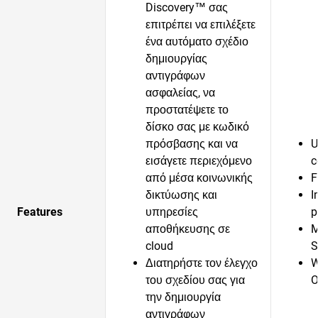
Discovery™ σας
επιτρέπει να επιλέξετε
ένα αυτόματο σχέδιο
δημιουργίας
αντιγράφων
ασφαλείας, να
προστατέψετε το
δίσκο σας με κωδικό
πρόσβασης και να
U
εισάγετε περιεχόμενο
c
από μέσα κοινωνικής
F
δικτύωσης και
I
Features
υπηρεσίες
p
αποθήκευσης σε
M
cloud
S
Διατηρήστε τον έλεγχο
W
του σχεδίου σας για
O
την δημιουργία
αντιγράφων