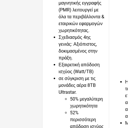
μαγνητικής εγγραφής
(PMR) λειτουργεί με
όλα τα περιβάλλοντα &
εταιρικών εφαρμογών
χωρητικότητας.
Σχεδιασμός 4ης
γενιάς: Αξιόπιστος,
δοκιμασμένος στην
πράξη.
Εξαιρετική απόδοση
ισχύος (Watt/TB)
σε σύγκριση με τις
Η
μονάδες αέρα 8TB
τ
Ultrastar.
ε
50% μεγαλύτερη
α
χωρητικότητα
α
52%
α
περισσότερη
Μ
απόδοση ισχύος