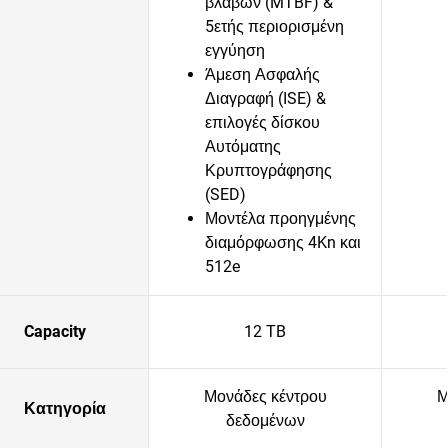
βλαβών (MTBF) &
5ετής περιορισμένη
εγγύηση
Άμεση Ασφαλής
Διαγραφή (ISE) &
επιλογές δίσκου
Αυτόματης
Κρυπτογράφησης
(SED)
Μοντέλα προηγμένης
διαμόρφωσης 4Kn και
512e
Capacity
12 TB
Μονάδες κέντρου
Μ
Κατηγορία
δεδομένων