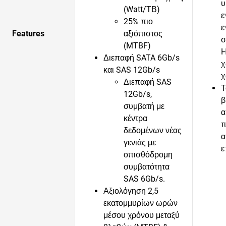
υ
(Watt/ΤΒ)
ε
25% πιο
ε
Features
αξιόπιστος
σ
(MTBF)
H
Διεπαφή SATA 6Gb/s
χ
και SAS 12Gb/s
χ
Διεπαφή SAS
Τ
12Gb/s,
β
συμβατή με
α
κέντρα
π
δεδομένων νέας
α
γενιάς με
ε
οπισθόδρομη
συμβατότητα
SAS 6Gb/s.
Αξιολόγηση 2,5
εκατομμυρίων ωρών
μέσου χρόνου μεταξύ