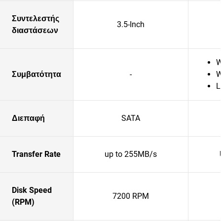
Συντελεστής
3.5-Inch
διαστάσεων
W
Συμβατότητα
-
W
L
Διεπαφή
SATA
Transfer Rate
up to 255MB/s
Disk Speed
7200 RPM
(RPM)