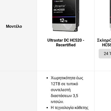
Μοντέλο
Ultrastar DC HC520 -
Σκληρός
Recertified
HC58
Χωρητικότητα έως
12TB σε τυπικό
συντελεστή
διαστάσεων 3,5
ιντσών.
Η τεχνολογία κάθετης