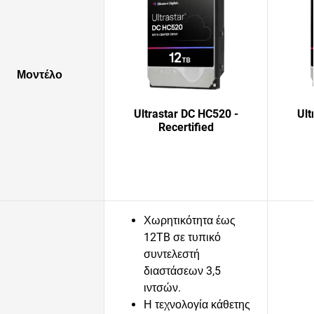
Μοντέλο
Ultrastar DC HC520 -
Ult
Recertified
Χωρητικότητα έως
12TB σε τυπικό
συντελεστή
διαστάσεων 3,5
ιντσών.
Η τεχνολογία κάθετης