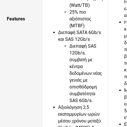
H
(Watt/ΤΒ)
ε
25% πιο
α
Features
αξιόπιστος
Η
(MTBF)
κ
Διεπαφή SATA 6Gb/s
μ
και SAS 12Gb/s
δ
Διεπαφή SAS
π
12Gb/s,
β
συμβατή με
τ
κέντρα
κ
δεδομένων νέας
π
γενιάς με
δ
οπισθόδρομη
Μ
συμβατότητα
β
SAS 6Gb/s.
ε
Αξιολόγηση 2,5
5
εκατομμυρίων ωρών
ε
μέσου χρόνου μεταξύ
Ε