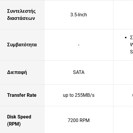
Συντελεστής
3.5-Inch
διαστάσεων
Σ
Συμβατότητα
-
W
S
Διεπαφή
SATA
Transfer Rate
up to 255MB/s
Disk Speed
7200 RPM
(RPM)