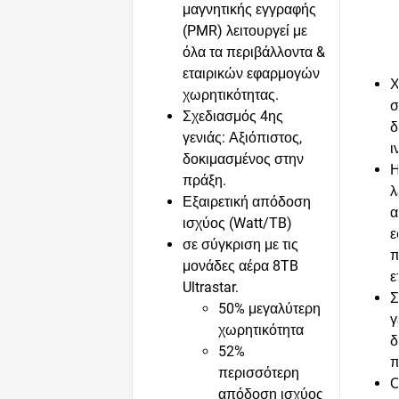
μαγνητικής εγγραφής
(PMR) λειτουργεί με
όλα τα περιβάλλοντα &
εταιρικών εφαρμογών
Χ
χωρητικότητας.
σ
Σχεδιασμός 4ης
δ
γενιάς: Αξιόπιστος,
ι
δοκιμασμένος στην
Η
πράξη.
λ
Εξαιρετική απόδοση
α
ισχύος (Watt/TB)
ε
σε σύγκριση με τις
π
μονάδες αέρα 8TB
ε
Ultrastar.
Σ
50% μεγαλύτερη
γ
χωρητικότητα
δ
52%
π
περισσότερη
Ο
απόδοση ισχύος