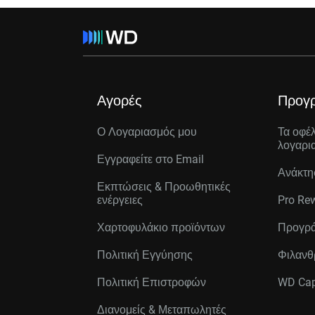
Αγορές
Προγ
Ο Λογαριασμός μου
Τα οφέ
λογαρι
Εγγραφείτε στo Email
Ανάκτη
Εκπτώσεις & Προωθητικές
ενέργειες
Pro Re
Χαρτοφυλάκιο προϊόντων
Προγρά
Πολιτική Εγγύησης
Φιλανθ
Πολιτική Επιστροφών
WD Cap
Διανομείς & Μεταπωλητές