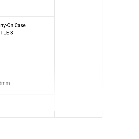
rry-On Case
TTLE 8
06mm