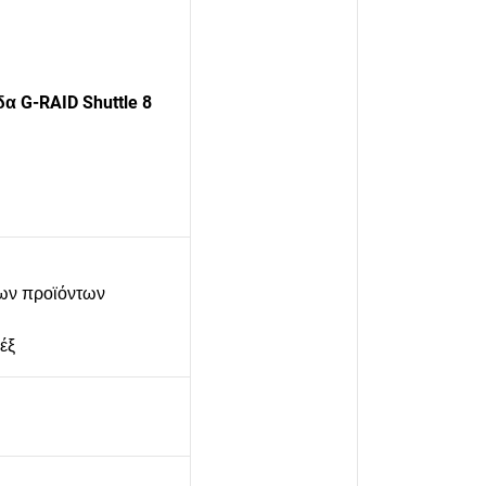
α G-RAID Shuttle 8
των προϊόντων
έξ