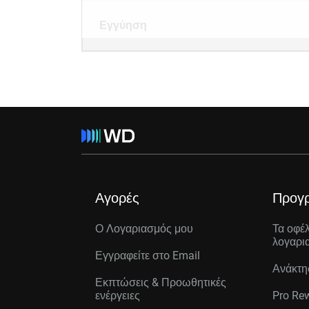
Εγγύηση
Αγορές
Προγ
Ο Λογαριασμός μου
Τα οφέ
λογαρι
Εγγραφείτε στo Email
Ανάκτη
Εκπτώσεις & Προωθητικές
ενέργειες
Pro Re