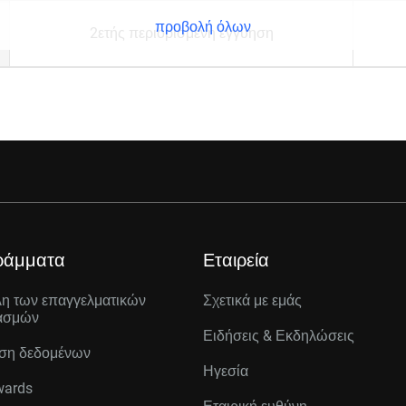
προβολή όλων
2ετής περιορισμένη εγγύηση
ράμματα
Εταιρεία
λη των επαγγελματικών
Σχετικά με εμάς
ασμών
Ειδήσεις & Εκδηλώσεις
ση δεδομένων
Ηγεσία
wards