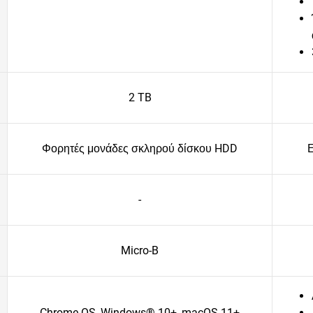
2 TB
Φορητές μονάδες σκληρού δίσκου HDD
Ε
-
Micro-B
Chrome OS, Windows® 10+, macOS 11+