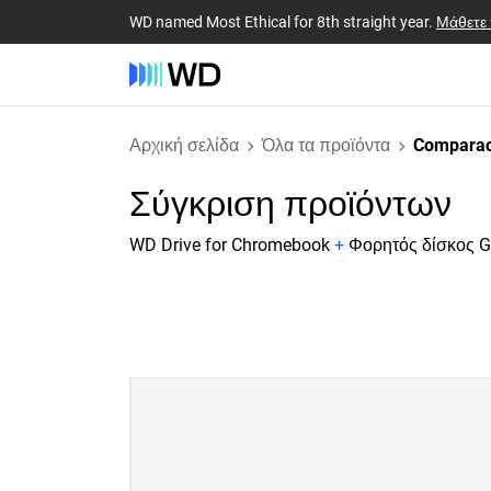
WD named Most Ethical for 8th straight year.
Μάθετε
Αρχική σελίδα
Όλα τα προϊόντα
Comparac
Σύγκριση προϊόντων
WD Drive for Chromebook
+
Φορητός δίσκος G