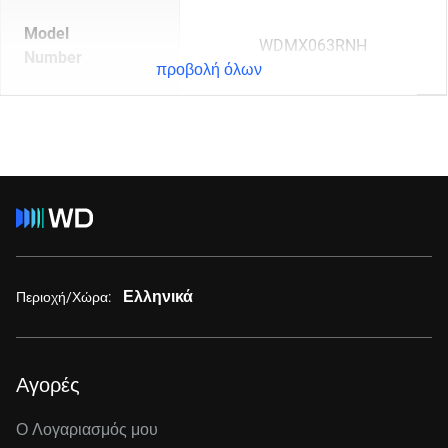
Model
WDMX063RNH
Number
προβολή όλων
Ελληνικά
Περιοχή/Χώρα:
Αγορές
Ο Λογαριασμός μου