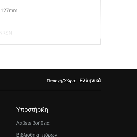
x 127mm
NRSN
Ελληνικά
Περιοχή/Χώρα:
Υποστήριξη
Λάβετε βοήθεια
Βιβλιοθήκη πόρων