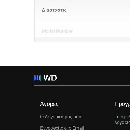
Διαστάσεις
Model Number
Αγορές
Προγ
Ο Λογαριασμός μου
Τα οφέ
λογαρι
Εγγραφείτε στo Email