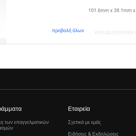
101.6mm x 38.1mm 
προβολή όλων
WDBABJ0000NBK-
ράμματα
Εταιρεία
λη των επαγγελματικών
Σχετικά με εμάς
ασμών
Ειδήσεις & Εκδηλώσεις