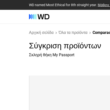
WD named Most Ethical for 8th straight year.
Μάθετε
Αρχική σελίδα
Όλα τα προϊόντα
Comparac
Σύγκριση προϊόντων
Σκληρή θήκη My Passport