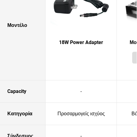
Μοντέλο
18W Power Adapter
Μο
Capacity
-
Κατηγορία
Προσαρμογείς ισχύος
Βά
Σύνδεσμος
-