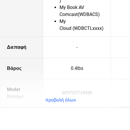
)
My Book AV
Comcast(WDBACS)
My
Cloud (WDBCTLxxxx)
Διεπαφή
-
Βάρος
0.4lbs
Model
WDPS074RNN
Number
προβολή όλων