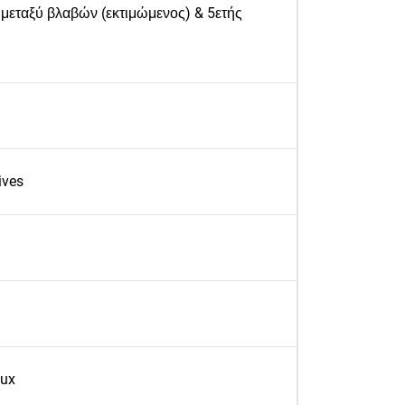
μεταξύ βλαβών (εκτιμώμενος) & 5ετής
ives
nux