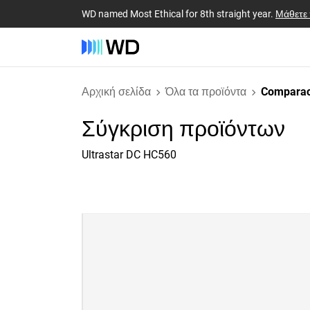
WD named Most Ethical for 8th straight year.
Μάθετε
Αρχική σελίδα
Όλα τα προϊόντα
Comparac
Σύγκριση προϊόντων
Ultrastar DC HC560