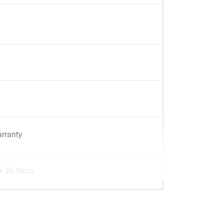
arranty
x 26.1mm