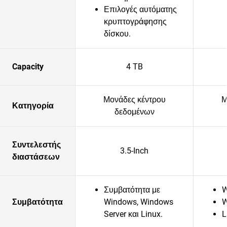
Επιλογές αυτόματης
κρυπτογράφησης
δίσκου.
Capacity
4 TB
Μονάδες κέντρου
Μ
Κατηγορία
δεδομένων
Συντελεστής
3.5-Inch
διαστάσεων
Συμβατότητα με
W
Συμβατότητα
Windows, Windows
W
Server και Linux.
L