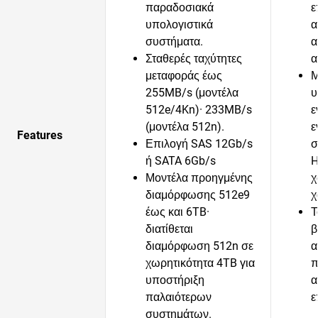
παραδοσιακά
ε
υπολογιστικά
α
συστήματα.
α
Σταθερές ταχύτητες
α
μεταφοράς έως
Μ
255MB/s (μοντέλα
υ
512e/4Kn)· 233MB/s
ε
(μοντέλα 512n).
ε
Features
Επιλογή SAS 12Gb/s
σ
ή SATA 6Gb/s
H
Μοντέλα προηγμένης
χ
διαμόρφωσης 512e9
χ
έως και 6TB·
Τ
διατίθεται
β
διαμόρφωση 512n σε
α
χωρητικότητα 4TB για
π
υποστήριξη
α
παλαιότερων
ε
συστημάτων.