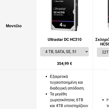
Μοντέλο
Ultrastar DC HC310
Σκληρός
HC58
354,99 €
Εξαιρετικά
τυχαιοποιημένη και
διαδοχική απόδοση.
Τα μεγέθη
χωρητικότητας 6TB
Η
και 4TB υποστηρίζουν
τ