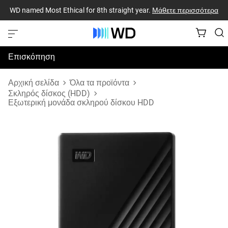
WD named Most Ethical for 8th straight year.
Μάθετε περισσότερα
Επισκόπηση
Προδιαγραφές
Αρχική σελίδα
Όλα τα προϊόντα
Σκληρός δίσκος (HDD)
Εξωτερική μονάδα σκληρού δίσκου HDD
Υποστήριξη & Πόροι