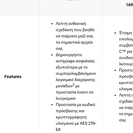
169
Λεπτή ανθεκτική
σχεδίαση που βοηθά
Έτοιμη 
να παίρνετε μαζί σας
υπολογ
τα σημαντικά αρχεία
συμβατ
σας
C™ για
Δημιουργήστε
συνδεσ
αντίγραφα ασφαλείας
λειτουρ
εξυπνότερα με το
Προστα
συμπεριλαμβανόμενο
πρόσβα
Features
λογισμικό διαχείρισης
κρυπτ
2
μονάδων
με
υλισμικ
προστασία έναντι σε
Λεπτή 
λυτρισμικό
σχεδία
Προστασία με κωδικό
να παίρ
πρόσβασης και
τα σημα
κρυπτογράφηση
σας
υλισμικού με AES 256-
bit