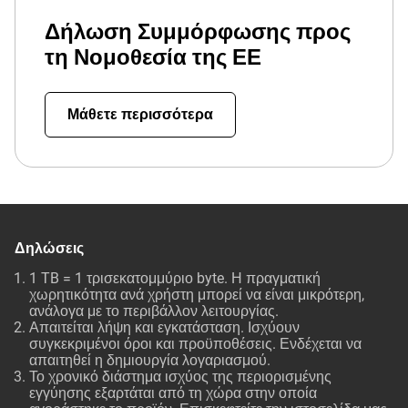
Δήλωση Συμμόρφωσης προς
τη Νομοθεσία της ΕΕ
Μάθετε περισσότερα
Δηλώσεις
1 TB = 1 τρισεκατομμύριο byte. Η πραγματική
χωρητικότητα ανά χρήστη μπορεί να είναι μικρότερη,
ανάλογα με το περιβάλλον λειτουργίας.
Απαιτείται λήψη και εγκατάσταση. Ισχύουν
συγκεκριμένοι όροι και προϋποθέσεις. Ενδέχεται να
απαιτηθεί η δημιουργία λογαριασμού.
Το χρονικό διάστημα ισχύος της περιορισμένης
εγγύησης εξαρτάται από τη χώρα στην οποία