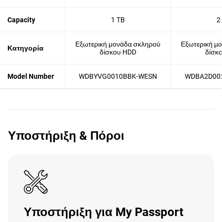
Capacity
1 TB
2
Εξωτερική μονάδα σκληρού
Εξωτερική μ
Κατηγορία
δίσκου HDD
δίσκ
Model Number
WDBYVG0010BBK-WESN
WDBA2D00
Υποστήριξη & Πόροι
Υποστήριξη για My Passport