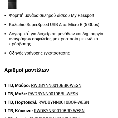
Φορητή μονάδα σκληρού δίσκου My Passport
Καλώδιο SuperSpeed ​​USB-A σε Micro-B (5 Gbps)
1
Λογισμικό
για διαχείριση μονάδων και δημιουργία
αντιγράφων ασφαλείας με προστασία με κωδικό
πρόσβασης
Οδηγός γρήγορης εγκατάστασης
Αριθμοί μοντέλων
1 TB,
Μαύρο:
RWDBYNN0010BBK-WESN
1 TB,
Μπλε:
RWDBYNN0010BBL-WESN
1 TB,
Πορτοκαλί:
RWDBYNN0010BOR-WESN
1 TB,
Κόκκινο:
RWDBYNN0010BRD-WESN