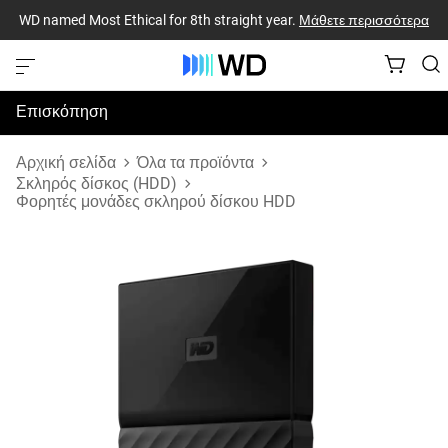
WD named Most Ethical for 8th straight year.
Μάθετε περισσότερα
Επισκόπηση
Προδιαγραφές
Αρχική σελίδα
Όλα τα προϊόντα
Σκληρός δίσκος (HDD)
Φορητές μονάδες σκληρού δίσκου HDD
Υποστήριξη & Πόροι