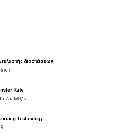
ντελεστής διαστάσεων
-Inch
nsfer Rate
 to 255MB/s
cording Technology
R