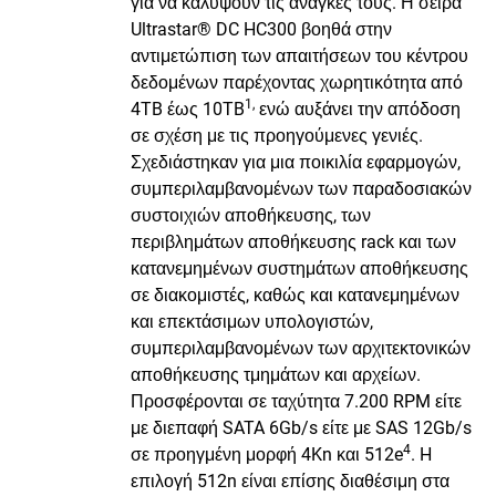
για να καλύψουν τις ανάγκες τους. Η σειρά
Ultrastar® DC HC300 βοηθά στην
αντιμετώπιση των απαιτήσεων του κέντρου
δεδομένων παρέχοντας χωρητικότητα από
1,
4TB έως 10TB
ενώ αυξάνει την απόδοση
σε σχέση με τις προηγούμενες γενιές.
Σχεδιάστηκαν για μια ποικιλία εφαρμογών,
συμπεριλαμβανομένων των παραδοσιακών
συστοιχιών αποθήκευσης, των
περιβλημάτων αποθήκευσης rack και των
κατανεμημένων συστημάτων αποθήκευσης
σε διακομιστές, καθώς και κατανεμημένων
και επεκτάσιμων υπολογιστών,
συμπεριλαμβανομένων των αρχιτεκτονικών
αποθήκευσης τμημάτων και αρχείων.
Προσφέρονται σε ταχύτητα 7.200 RPM είτε
με διεπαφή SATA 6Gb/s είτε με SAS 12Gb/s
4
σε προηγμένη μορφή 4Kn και 512e
. H
επιλογή 512n είναι επίσης διαθέσιμη στα