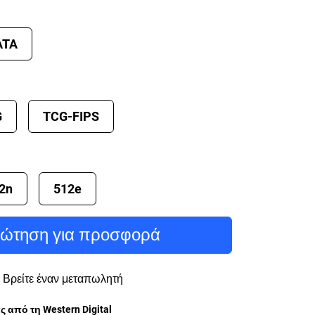
ATA
G
TCG-FIPS
2n
512e
ώτηση για προσφορά
Βρείτε έναν μεταπωλητή
 από τη Western Digital