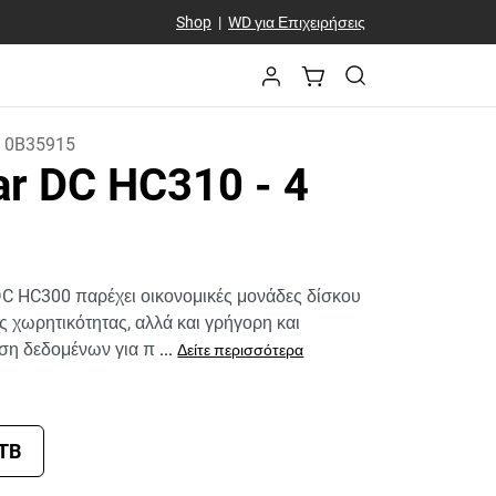
Shop
|
WD για Επιχειρήσεις
:
0B35915
tar DC HC310
- 4
 DC HC300 παρέχει οικονομικές μονάδες δίσκου
 χωρητικότητας, αλλά και γρήγορη και
ση δεδομένων για π
...
Δείτε περισσότερα
 TB