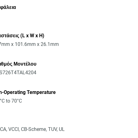
φάλεια
στάσεις (L x W x H)
7mm x 101.6mm x 26.1mm
ιθμός Μοντέλου
S726T4TAL4204
n-Operating Temperature
°C to 70°C
CA, VCCI, CB-Scheme, TUV, UL