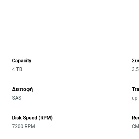
Capacity
Συ
4 TB
3.5
Διεπαφή
Tra
SAS
up
Disk Speed (RPM)
Re
7200 RPM
CM