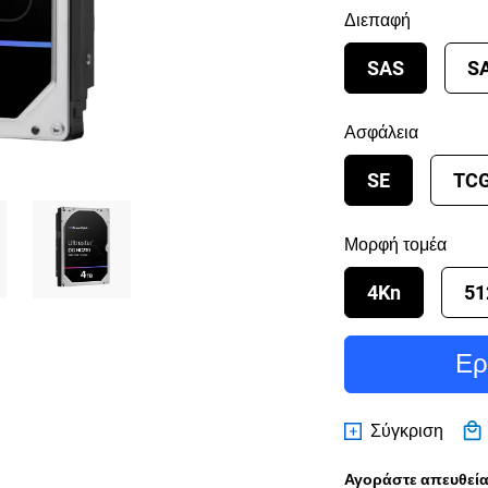
Διεπαφή
SAS
S
Ασφάλεια
SE
TC
Μορφή τομέα
4Kn
51
Ερ
Σύγκριση
Αγοράστε απευθείας